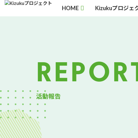
コ
ナ
HOME
Kizukuプロジ
ン
ビ
テ
ゲ
ン
ー
ツ
シ
へ
ョ
ス
ン
キ
に
REPOR
ッ
移
プ
動
活動報告