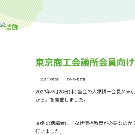
東京商工会議所会員向け
最
2023年10月5日
2024年6月17日
終
更
2023年9月28日(木) 当会の大塚耕一会長
新
日
から」を開催しました。
時
:
30名の聴講者に「なぜ清掃教育が必要なのか
行いました。