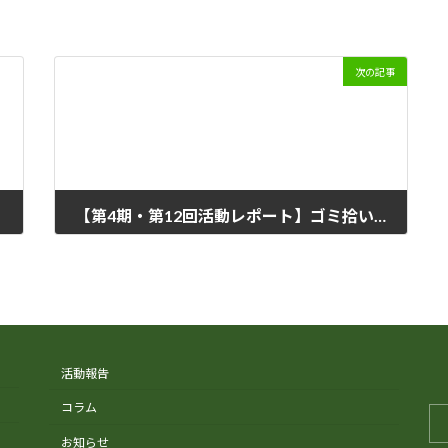
次の記事
【第4期・第12回活動レポート】ゴミ拾い×タップダンス！廃材で「即席タップシューズ」を作って踊ろう！
2026年7月27日
活動報告
コラム
お知らせ