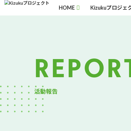
コ
ナ
HOME
Kizukuプロジ
ン
ビ
テ
ゲ
ン
ー
ツ
シ
へ
ョ
ス
ン
キ
に
REPOR
ッ
移
プ
動
活動報告