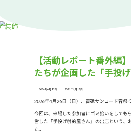
【活動レポート番外編】
たちが企画した「手投げ
最
2026年6月13日
2026年6月13日
終
更
2026年4月26日（日）、青砥サンロード春祭
新
日
時
:
今回は、来場した参加者にゴミ拾いをしても
営した「手投げ射的屋さん」の出店という、
た。